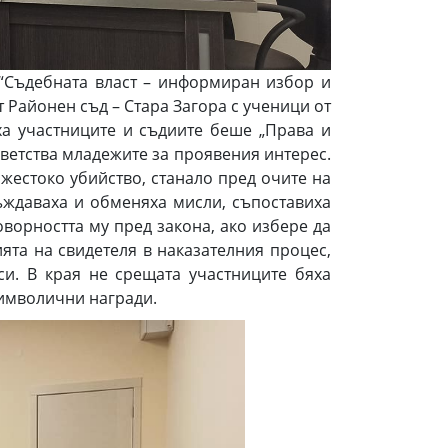
 “Съдебната власт – информиран избор и
 Районен съд – Стара Загора с ученици от
ха участниците и съдиите беше „Права и
иветства младежите за проявения интерес.
жестоко убийство, станало пред очите на
съждаваха и обменяха мисли, съпоставиха
оворността му пред закона, ако избере да
ята на свидетеля в наказателния процес,
и. В края не срещата участниците бяха
символични награди.