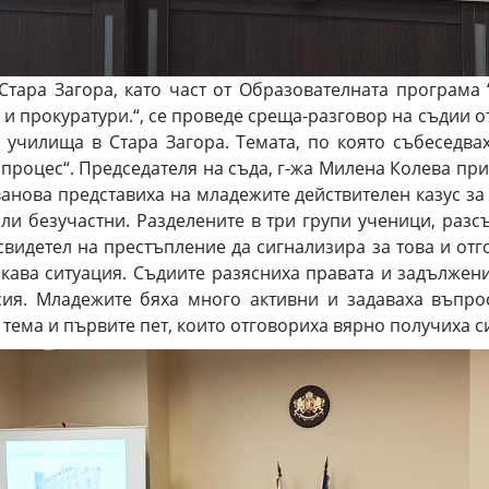
тара Загора, като част от Образователната програма
 прокуратури.“, се проведе среща-разговор на съдии от
и училища в Стара Загора. Темата, по която събеседва
процес“. Председателя на съда, г-жа Милена Колева пр
нова представиха на младежите действителен казус за 
ли безучастни. Разделените в три групи ученици, раз
видетел на престъпление да сигнализира за това и отг
акава ситуация. Съдиите разясниха правата и задължени
сия. Младежите бяха много активни и задаваха въпрос
 тема и първите пет, които отговориха вярно получиха 