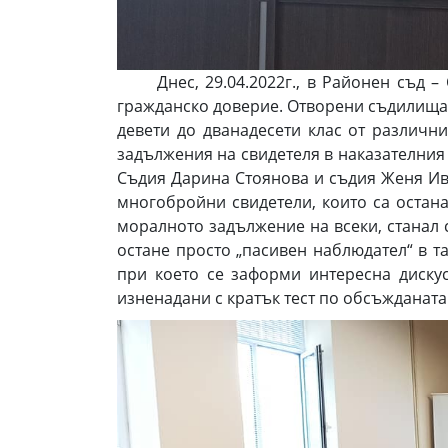
Днес, 29.04.2022г., в Районен съд – С
гражданско доверие. Отворени съдилища и
девети до дванадесети клас от различн
задължения на свидетеля в наказателния 
Съдия Дарина Стоянова и съдия Женя Ива
многобройни свидетели, които са остана
моралното задължение на всеки, станал с
остане просто „пасивен наблюдател“ в т
при което се заформи интересна диску
изненадани с кратък тест по обсъжданата