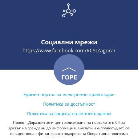
Социални мрежи
https://www.facebook.com/RCStZagora/
ГОРЕ
Единен портал за електронно правосъдие
Политика за достъпност
Политика за защита на личните данни
Проект „Доразвитие и централизиране на порталите в СП за
достъп на граждани до информация, е-услуги и е-правосъдие“, се
осъществява с финансовата подкрепа на Оперативна програма