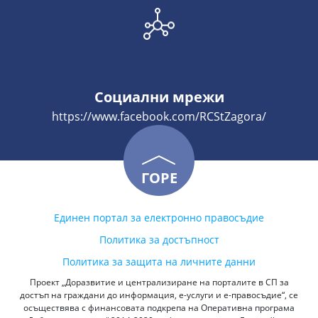
Социални мрежи
https://www.facebook.com/RCStZagora/
ГОРЕ
Единен портал за електронно правосъдие
Политика за достъпност
Политика за защита на личните данни
Проект „Доразвитие и централизиране на порталите в СП за
достъп на граждани до информация, е-услуги и е-правосъдие“, се
осъществява с финансовата подкрепа на Оперативна програма