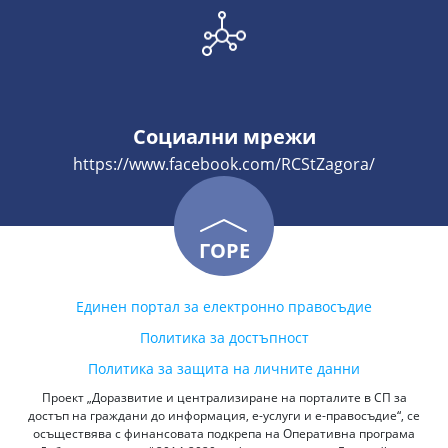
Социални мрежи
https://www.facebook.com/RCStZagora/
ГОРЕ
Единен портал за електронно правосъдие
Политика за достъпност
Политика за защита на личните данни
Проект „Доразвитие и централизиране на порталите в СП за
достъп на граждани до информация, е-услуги и е-правосъдие“, се
осъществява с финансовата подкрепа на Оперативна програма