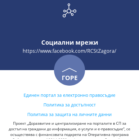
Социални мрежи
https://www.facebook.com/RCStZagora/
ГОРЕ
Единен портал за електронно правосъдие
Политика за достъпност
Политика за защита на личните данни
Проект „Доразвитие и централизиране на порталите в СП за
достъп на граждани до информация, е-услуги и е-правосъдие“, се
осъществява с финансовата подкрепа на Оперативна програма